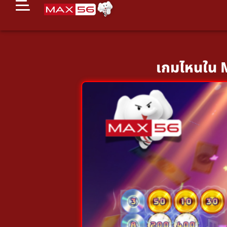
เกมไหนใน MA