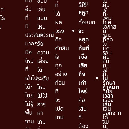
คน
า
ชอบ
ไม่
รอบ
ที่
เสีย
คน
อื่น
ิด
เล่น
ได้
แรก
ได้
คืน
ที่
ที่
ะไร
แบบ
เพิ่ม
ผล
ทั้งหมด
โชค
มี
้น
ไหน
โอกาส
จริง
จะ
ดี
ประสบการณ์
และ
ชนะ
คือ
หยุด
ที่สุด
มากกว่า
รับ
ใน
ตัดสิน
ทันที
แต่
มือ
ความ
รอบ
ใจ
เมื่อ
คือ
ใหม่
เสี่ยง
ถัด
ทุก
เสีย
คน
ที่
ได้
ไป
อย่าง
ถึง
ที่
เข้าไป
ระดับ
ไม่
ก่อน
เท่า
รักษา
โต๊ะ
ไหน
กำหนด
ที่
ไหร่
วินัย
โดย
ไม่ใช่
เวลา
จะ
คือ
เรื่อง
ไม่รู้
การ
เล่น
เปิด
เส้น
เงิน
พื้น
หา
นอกจาก
เกม
ที่
ได้
ฐาน
เกม
งบ
ต้อง
ดี