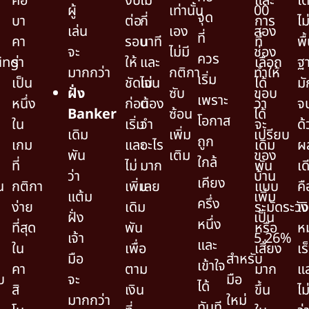
คือ
งบ
ไม่
และ
โ
ผู้
เท่านั้น
00
จุด
บา
ต่อ
กี่
การ
ไม่
เล่น
เอง
สอง
ที่
r
คา
รอบ
นาที
ที่
พื
จะ
ไม่มี
ช่อง
ควร
ing
ร่า
ให้
และ
เลือก
ฐ
มากกว่า
กติกา
ทำให้
เริ่ม
เป็น
ชัดเจน
ไม่
ได้
มั
ฝั่ง
ซับ
ขอบ
เพราะ
หนึ่ง
ก่อน
ต้อง
ว่า
จ
Banker
ซ้อน
ได้
โอกาส
ใน
เริ่ม
จำ
จะ
ด
เดิม
เพิ่ม
เปรียบ
ถูก
เกม
และ
อะไร
เดิม
ผ
พัน
เติม
ของ
ใกล้
ที่
ไม่
มาก
พัน
เด
ว่า
บ้าน
เคียง
น
กติกา
เพิ่ม
เลย
แบบ
คื
แต้ม
เพิ่ม
ครึ่ง
ง่าย
เดิม
ระมัดระวั
เง
ฝั่ง
เป็น
หนึ่ง
ที่สุด
พัน
หรือ
ห
เจ้า
5.26%
และ
ใน
เพื่อ
เสี่ยง
เร
มือ
สำหรับ
เข้าใจ
คา
ตาม
มาก
แ
บ
จะ
มือ
ได้
สิ
เงิน
ขึ้น
ไม่
มากกว่า
ใหม่
ทันที