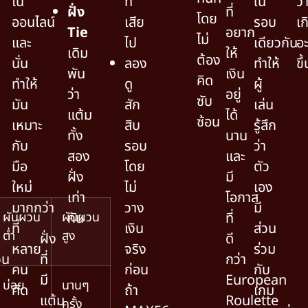
โน
ที่
ใน
ว่
ฝั่ง
ที่
โดย
ออนไลน์
เสีย
รอบ
เก
Tie
อยาก
ไม่
และ
ไป
เดียวกัน
อ
เดิม
ให้
ต้อง
นั่น
ลอง
ทำให้
ขึ
พัน
เงิน
คิด
ทำให้
ดู
ผู้
ว่า
อยู่
ซับ
มัน
สัก
เล่น
แต้ม
ได้
ซ้อน
เหมาะ
สิบ
รู้สึก
ทั้ง
นาน
กับ
รอบ
ว่า
สอง
และ
มือ
โดย
ตัว
ฝั่ง
มี
ใหม่
ไม่
เอง
เท่า
โอกาส
มากกว่า
วาง
มี
กัน
ที่
ผันผวน
ผันผวน
ที่
เงิน
ส่วน
ต่ำ
สูง
ต
ฝั่ง
ดี
หลาย
จริง
ร่วม
วน
ที่
กว่า
คน
ก่อน
กับ
มี
European
บ่อย
นานๆ
คิด
ถ้า
เกม
แต้ม
Roulette
ครั้ง