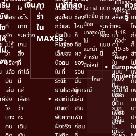
เป็นเลข
เริ่ม
เงิน
คา
นาที
ที่สุด
คว
ไม่
ใจ
ชนะ
ซับ
ใน
แตก
จาก
เล
Tie
8 ต่อ
โอกาส
คี่หรือคู่
ยัง
ร่า
รู้
1
เกิดขึ้น
น้อย
อะไร
สูง
ซ้อน
ช่อง
ต่าง
สล็อต
เ
น้อย
ไง
ที่
มาก
ใน
กว่า
และ
ไหน
ระหว่าง
และ
ไ
มาก
สูง/ต่ำ
1-18
ยัง
ระหว่าง
ฝั่ง
เป็น
ก็
สอง
บา
ก
ให้
MAX56
ไม่
คือต่ำ
ไข
ไม่รู้
เกม
Player
เรื่อง
คือ
แบบ
คา
ก็
ไม่
แนะนำ
19-36
ว่า
สิ่ง
เล็ก
ของ
ผล
นี้
ร่า
ส
สำหรับ
คือสูง
งง
จริงๆ
ที่
น้อย
คน
ของ
ใน
ไม
มือใหม่
Europe
น
แล้ว
ทำได้
ใน
ที่
รอบ
แบบ
แ
Roulett
โหล
แบ่ง
มัน
มี
ระยะ
มี
นั้น
ที่
กั
มี
ตัวเลข
เล่น
แค่
ยาว
ประสบการณ์
ผู้
อธิบาย
เ
ช่อง
ออก
ล
ค์
ยัง
เลือก
อย่า
เท่านั้น
เล่น
ได้
เ
0
เป็น
ไง
ว่า
เดิม
แต่
เดิม
ยาก
บ
สาม
เพียง
บาง
จะ
พัน
ความ
พัน
มัน
ป
กลุ่ม
ช่อง
คน
เดิม
ฝั่ง
จริง
ก่อน
มี
ใ
เดียว
คิด
พัน
Tie
คือ
ที่
จังหวะ
M