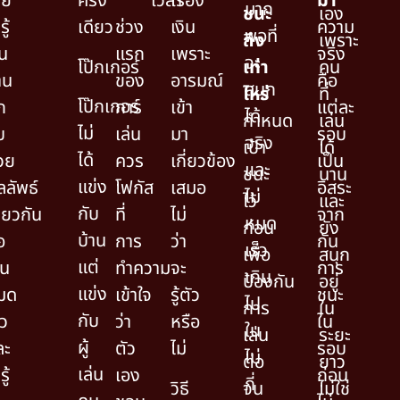
ดย
ครั้ง
เวลา
เรื่อง
มา
มาก
ชนะ
เอง
รู้
เดียว
ช่วง
เงิน
ความ
พอที่
ถึง
เพราะ
้น
แรก
เพราะ
จริง
จะ
โป๊กเกอร์
เท่า
คน
าน
ของ
อารมณ์
คือ
สนุก
ไหร่
ที่
โป๊กเกอร์
ก
การ
เข้า
แต่ละ
ได้
กำหนด
เล่น
ไม่
บ
เล่น
มา
รอบ
จริง
เป้า
ได้
ได้
้วย
ควร
เกี่ยวข้อง
เป็น
และ
ชนะ
นาน
แข่ง
ลลัพธ์
โฟกัส
เสมอ
อิสระ
ไม่
ไว้
และ
กับ
ียวกัน
ที่
ไม่
จาก
หมด
ก่อน
ยัง
บ้าน
อ
การ
ว่า
กัน
เร็ว
เพื่อ
สนุก
แต่
ง
ิน
ทำความ
จะ
การ
เกิน
ป้องกัน
อยู่
แข่ง
มด
เข้าใจ
รู้ตัว
ชนะ
ไป
การ
ใน
กับ
็ว
ว่า
หรือ
ใน
ใน
เล่น
ระยะ
ผู้
ละ
ตัว
ไม่
รอบ
ไม่
ต่อ
ยาว
เล่น
รู้
เอง
ก่อน
กี่
วิธี
จน
ไม่ใช่