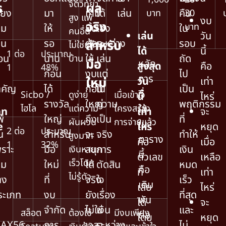
จิตวิทยา
ร
ผล
ี่ยง
มา
เกม
ได้
เล่น
คืน
บาท
30
สูง แพ้
งบ
จริง
บาท
กม
ให้
นั้น
เอง
ใน
คนอื่น
เล่น
วัน
หน
รอ
ต้อง
สำหรับ
ระหว่าง
รอบ
ไม่ใช่แค่
ได้
นี้
1 ต่อ
ประมาณ
่อน
นาน
ใช้
เล่น
ถัด
บ้าน
มือ
หลัก
สูงสุด
คือ
1
48%
ก่อน
งบ
แต่
ไป
การ
ใหม่
วัน
เท่า
ำคัญ
ได้
ก้อน
ใน
เป็น
ที่
Sicbo /
ดูง่าย
เมื่อเข้าใจ
นี้
ไหร่
่
รางวัล
ใหญ่
ความ
พฤติกรรม
ไฮโล
แต่ความ
โครงสร้าง
ใช้
an
เท่า
จะ
พ้
ใหญ่
ถึง
เป็น
ที่
ผันผวน
การจ่ายแล้ว
ใน
e
ไหร่
หยุด
2 ต่อ
ประมาณ
น
สำหรับ
จะ
จริง
ทำให้
สูงมาก
ตาราง
คือ
เมื่อ
1
32%
พราะ
มือ
สนุก
การ
เงิน
เงินหาย
นี้
ตัวเลข
เหลือ
เร็วโดย
กม
ใหม่
ได้
ตัดสิน
หมด
คือ
ที่
เท่า
ไม่รู้ตัว
าง
ที่
จริง
ใจ
เร็ว
เดิม
เสีย
ไหร่
ระเภท
งบ
ยัง
เรื่อง
ที่สุด
พัน
ได้
จะ
น
จำกัด
ไม่ใช่
เงิน
และ
สล็อต
ต้องใช้
มีงบเพียง
ต่อ
โดย
หยุด
AX56
การ
เวลา
ระหว่าง
ไม่